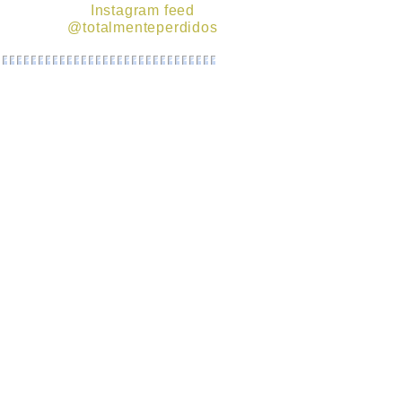
Instagram feed
@totalmenteperdidos
Si vives en 🇺🇸🇲🇽🇨🇦 y tienes RV,
o estás planeando tener uno;
únete gratis a la
primer comunidad
de RVers latinos en USA
Unirme