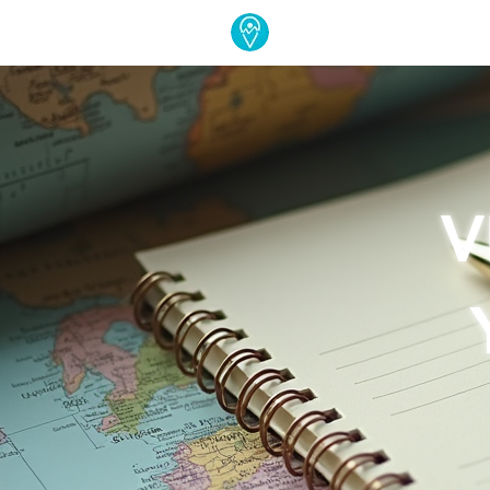
VID
V