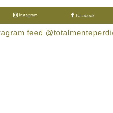
Instagram
Facebook
tagram feed @totalmenteperd
s en 🇺🇸🇲🇽🇨🇦 y tienes RV, o estás planeando te